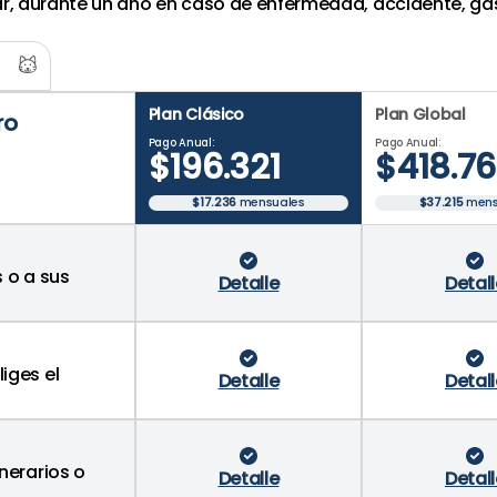
r, durante un año en caso de enfermedad, accidente, gas
Plan
Clásico
Plan
Global
ro
Pago Anual:
Pago Anual:
$
196
.
321
$
418
.
76
$17.236
mensuales
$37.215
mens
 o a sus
Detalle
Detall
iges el
Detalle
Detall
nerarios o
Detalle
Detall