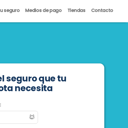
u seguro
Medios de pago
Tiendas
Contacto
l seguro que tu
ta necesita
:
Email
*