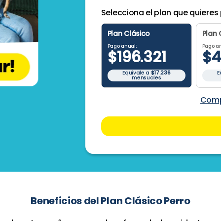
Selecciona el plan que quieres
Plan
Clásico
Plan
Pago anual:
Pago an
$
196
.
321
$
4
Equivale a
$17.236
E
mensuales
Comp
Beneficios del
Plan Clásico Perro