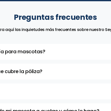
Preguntas frecuentes
ra aquí las inquietudes más frecuentes sobre nuestro S
ía para mascotas?
 del dueño podrás comunicarte a la línea #888 opción 5 pa
rvicio podrás usarlo durante un máximo de 2 eventos por
 cubre la póliza?
 anual.
 año. Cobertura no incluida en el Plan Clásico, ni Básico.