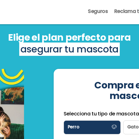
Seguros
Reclama t
Elige el plan perfecto para
asegurar tu mascota
Compra e
masco
Selecciona tu tipo de mascota
Perro
Gato