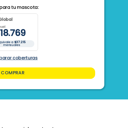
Nombre
*
 para tu mascota:
Global
Tipo de documen
ual:
18
.
769
quivale a
$37.215
mensuales
Celular
*
arar coberturas
Dirección
*
COMPRAR
¿Recibiste acomp
Nombre de la ma