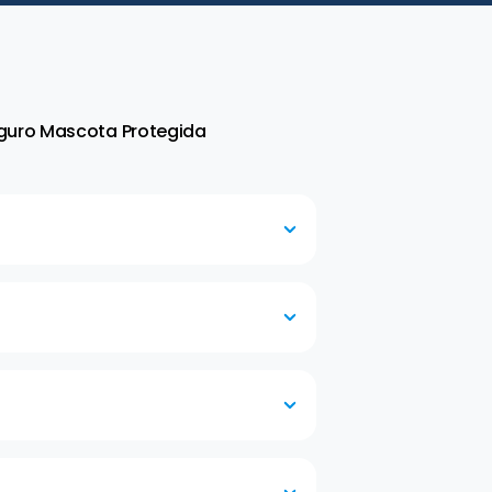
eguro Mascota Protegida
ra indicarte la guardería a la cual
 vigencia hasta 5 días continuos