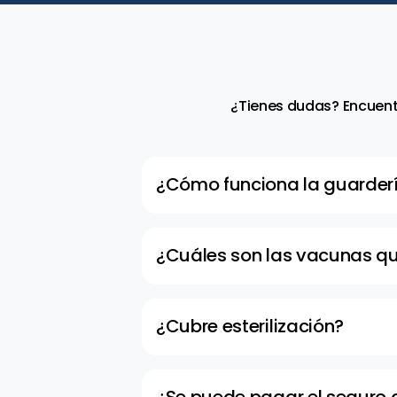
¿Tienes dudas? Encuent
¿Cómo funciona la guarder
En caso de hospitalización o viaje
puedes llevar tu mascota. Este se
cada uno.
¿Cuáles son las vacunas que
Refuerzo del esquema hexavalente
¿Cubre esterilización?
El Plan Global incluye 1 evento por