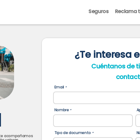
Seguros
Reclama t
¿Te interesa 
Cuéntanos de ti
contact
Email
*
Nombre
A
*
Tipo de documento
N
*
, te acompañamos
ás valoras.