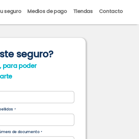
u seguro
Medios de pago
Tiendas
Contacto
este seguro?
, para poder
arte
pellidos
*
úmero de documento
*