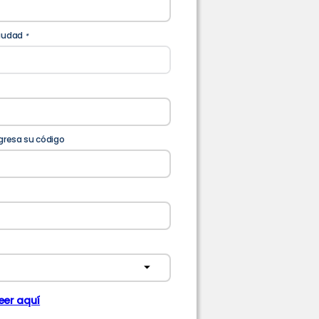
iudad
*
gresa su código
eer aquí