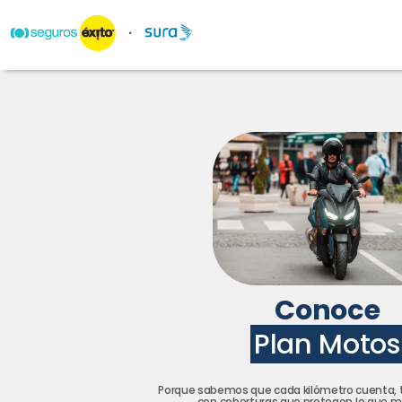
Conoce
Plan Motos
Porque sabemos que cada kilómetro cuenta
con coberturas que protegen lo que m